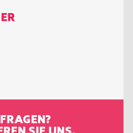
NER
 FRAGEN?
REN SIE UNS.