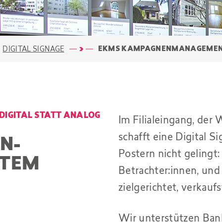
EKMS KAMPAGNEN­MANAGEME
DIGITAL SIGNAGE
DIGITAL STATT ANALOG
Im Filialeingang, der
schafft eine Digital S
N­
Postern nicht gelingt:
STEM
Betrachter:innen, un
zielgerichtet, verkau
Wir unterstützen Ban