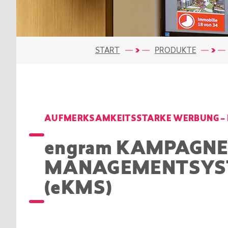
START
PRODUKTE
AUFMERK­SAMKEITS­STARKE WERBUNG – 
engram
KAMPAGNE
MANAGEMENT­SY
(
e
KMS)