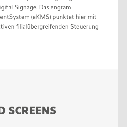
gital Signage. Das engram
tSystem (eKMS) punktet hier mit
fektiven filialübergreifenden Steuerung
D SCREENS