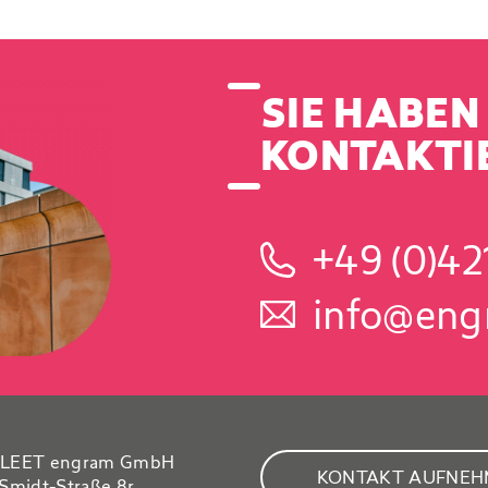
SIE HABEN
KONTAKTIE
+49 (0)42
info@eng
LEET engram GmbH
KONTAKT AUFNE
Smidt-Straße 8r