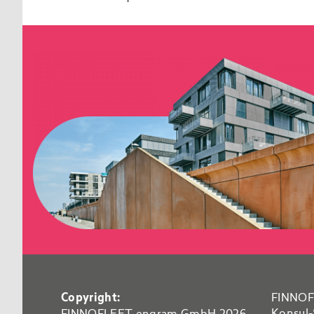
Copyright:
FINNOF
Konsul-
FINNOFLEET engram GmbH 2026